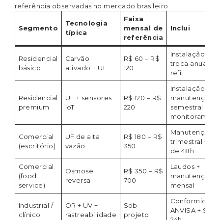
referência observadas no mercado brasileiro.
Faixa
Tecnologia
Segmento
mensal de
Inclui
típica
referência
Instalação +
Residencial
Carvão
R$ 60 – R$
troca anual de
básico
ativado + UF
120
refil
Instalação +
Residencial
UF + sensores
R$ 120 – R$
manutenção
premium
IoT
220
semestral +
monitorament
Manutenção
Comercial
UF de alta
R$ 180 – R$
trimestral + SL
(escritório)
vazão
350
de 48h
Comercial
Laudos +
Osmose
R$ 350 – R$
(food
manutenção
reversa
700
service)
mensal
Conformidade
Industrial /
OR + UV +
Sob
ANVISA + SLA
clínico
rastreabilidade
projeto
24h