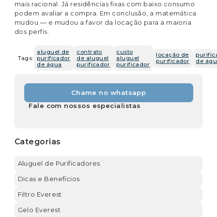
mais racional. Já residências fixas com baixo consumo
podem avaliar a compra. Em conclusão, a matemática
mudou — e mudou a favor da locação para a maioria
dos perfis.
aluguel de
contrato
custo
locação de
purifi
Tags:
purificador
de aluguel
aluguel
purificador
de ág
de água
purificador
purificador
Chame no whatsapp
Fale com nossos especialistas
Categorias
Aluguel de Purificadores
Dicas e Benefícios
Filtro Everest
Gelo Everest