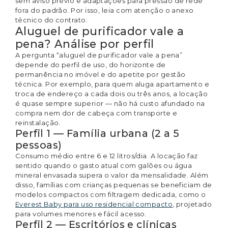
sem aviso prévio e adaptações para pressão de rede
fora do padrão. Por isso, leia com atenção o anexo
técnico do contrato.
Aluguel de purificador vale a
pena? Análise por perfil
A pergunta “aluguel de purificador vale a pena”
depende do perfil de uso, do horizonte de
permanência no imóvel e do apetite por gestão
técnica. Por exemplo, para quem aluga apartamento e
troca de endereço a cada dois ou três anos, a locação
é quase sempre superior — não há custo afundado na
compra nem dor de cabeça com transporte e
reinstalação.
Perfil 1 — Família urbana (2 a 5
pessoas)
Consumo médio entre 6 e 12 litros/dia. A locação faz
sentido quando o gasto atual com galões ou água
mineral envasada supera o valor da mensalidade. Além
disso, famílias com crianças pequenas se beneficiam de
modelos compactos com filtragem dedicada, como o
Everest Baby para uso residencial compacto
, projetado
para volumes menores e fácil acesso.
Perfil 2 — Escritórios e clínicas