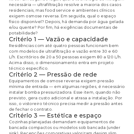
necessária — ultrafiltração resolve a maioria dos casos
residenciais, mas food service e ambientes clínicos
exigem osmose reversa. Em seguida, qual o espaço
físico disponível? Depois, há demanda por água gelada
e/ou quente? Por fim, há exigências documentais de
potabilidade?
Critério 1 — Vazão e capacidade
Residências com até quatro pessoas funcionam bem
com modelos de ultrafiltração e vazão entre 30 e 60
L/h. Escritórios de 20 a 50 pessoas exigem 80 a 120 L/h.
Acima disso, o dimensionamento entra em projeto
técnico específico.
Critério 2 — Pressão de rede
Equipamentos de osmose reversa exigem pressão
mínima de entrada — em algumas regiões, é necessário
instalar bomba pressurizadora. Esse item, quando não
previsto, gera custo adicional e atrasa a instalação. Por
isso, o vistoreiro técnico precisa medir a pressão antes
de fechar o contrato.
Critério 3 — Estética e espaço
Cozinhas planejadas demandam equipamentos de
bancada compactos ou modelos sob bancada (under
sink). Recepções corporativas valorizam design slim