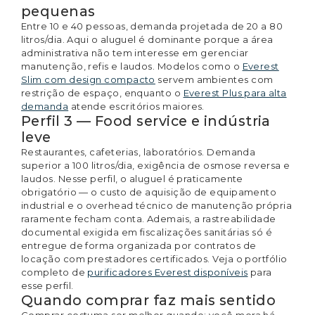
pequenas
Entre 10 e 40 pessoas, demanda projetada de 20 a 80
litros/dia. Aqui o aluguel é dominante porque a área
administrativa não tem interesse em gerenciar
manutenção, refis e laudos. Modelos como o
Everest
Slim com design compacto
servem ambientes com
restrição de espaço, enquanto o
Everest Plus para alta
demanda
atende escritórios maiores.
Perfil 3 — Food service e indústria
leve
Restaurantes, cafeterias, laboratórios. Demanda
superior a 100 litros/dia, exigência de osmose reversa e
laudos. Nesse perfil, o aluguel é praticamente
obrigatório — o custo de aquisição de equipamento
industrial e o overhead técnico de manutenção própria
raramente fecham conta. Ademais, a rastreabilidade
documental exigida em fiscalizações sanitárias só é
entregue de forma organizada por contratos de
locação com prestadores certificados. Veja o portfólio
completo de
purificadores Everest disponíveis
para
esse perfil.
Quando comprar faz mais sentido
Comprar costuma ser melhor quando: você mora há